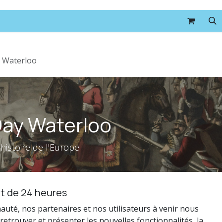
Formations
Événements
Boutique
Contact
y Waterloo
 Day Waterloo
'histoire de l'Europe
t de 24 heures
té, nos partenaires et nos utilisateurs à venir nous
retrouver et présenter les nouvelles fonctionnalités, la