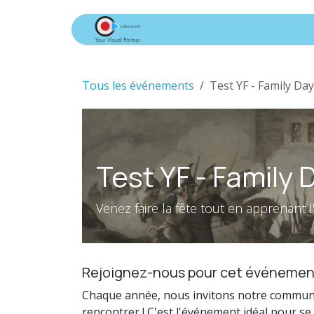
Se rendre au contenu
Accueil
Nos Services
Tous les événements
Test YF - Family Da
Test YF - Family
Venez faire la fête tout en apprenant l
Rejoignez-nous pour cet événemen
Chaque année, nous invitons notre communau
rencontrer ! C'est l'événement idéal pour se 