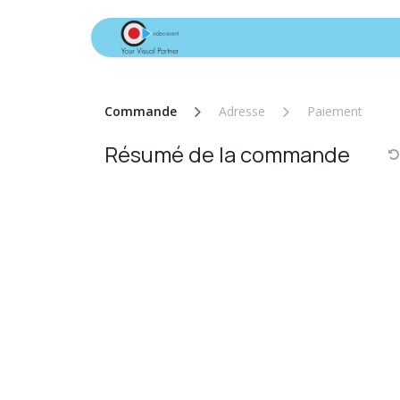
Se rendre au contenu
Accueil
Nos Services
Commande
Adresse
Paiement
Résumé de la commande