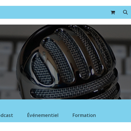
Formations
Événements
Boutique
Contact
dcast
Événementiel
Formation